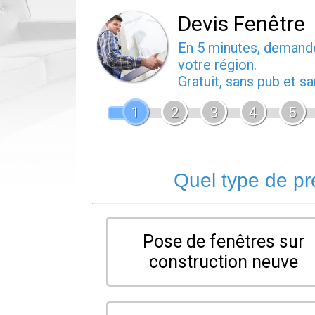
Devis Fenêtre
En 5 minutes, deman
votre région.
Gratuit, sans pub et 
1
2
3
4
5
Quel type de pr
Pose de fenêtres sur
construction neuve