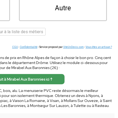
Autre
r à la liste des métiers
CGU
-
Confidentialité
- Service proposé par
ViteUnDevis.com
-
Vous êtes un artisan ?
ns de prix en Rhône Alpes de façon à choisir le bon pro. Cinq cent
é dans le département Drôme. Utilisez le module ci-dessous pour
utour de Mirabel Aux Baronnies (26) :
uit à Mirabel Aux Baronnies ici ↑
, bois, alu. La menuiserie PVC reste désormais le meilleur
i pour son isolement thermique. Obtenez un devis à Nyons, à
opiac, à Vaison La Romaine, à Visan, à Mollans Sur Ouveze, à Saint
s Les Baronnies, à Montsegur Sur Lauzon, à Tulette ou à Rasteau.