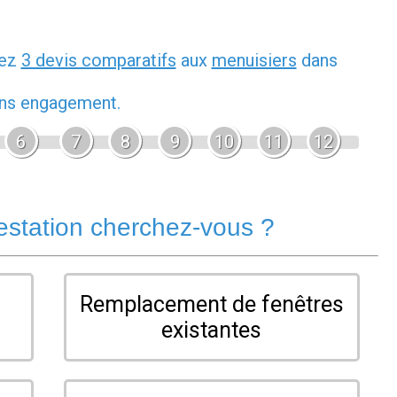
dez
3 devis comparatifs
aux
menuisiers
dans
sans engagement.
6
7
8
9
10
11
12
estation cherchez-vous ?
Remplacement de fenêtres
existantes