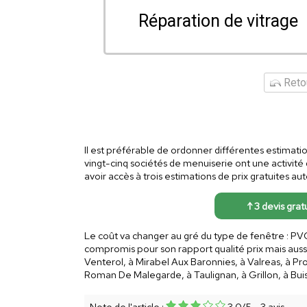
Réparation de vitrage
Retou
Il est préférable de ordonner différentes estimatio
vingt-cinq sociétés de menuiserie ont une activit
avoir accès à trois estimations de prix gratuites a
↑ 3 devis grat
Le coût va changer au gré du type de fenêtre : PVC
compromis pour son rapport qualité prix mais auss
Venterol, à Mirabel Aux Baronnies, à Valreas, à Pr
Roman De Malegarde, à Taulignan, à Grillon, à Bui
Note de l'article :
3.0
/
5
-
3
avis