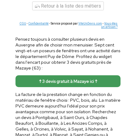
Retour à la liste des métiers
CGU
-
Confidentialité
- Service proposé par
ViteUnDevis.com
-
Vous êtes
un artisan ?
Pensez toujours à consulter plusieurs devis en
Auvergne afin de choisir mon menuisier. Sept cent
vingt-et-un poseurs de fenêtres ont une activité dans
le département Puy de Dôme. Profitez du widget
dans l'encart pour obtenir 3 devis gratuits près de
Mazaye (63) :
↑ 3 devis gratuit à Mazaye ici ↑
La facture de la prestation change en fonction du
matériau de fenêtre choisi : PVC, bois, alu. La matière
PVC demeure aujourd'hui l'idéal pour son prix
avantageux comme pour son isolation. Recherchez
un devis à Pontgibaud, à Saint Ours, à Chapdes
Beaufort, à Bouillante, à Les Ancizes Comps, à
Gelles, à Orcines, à Volvic, à Sayat, à Nohanent, à
Manzat, à Durtol, à Blanzat, à Saint Genies ou à