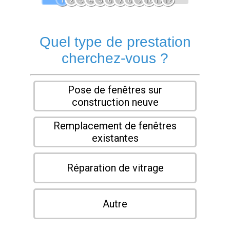
1
2
3
4
5
6
7
8
9
10
11
12
Quel type de prestation
cherchez-vous ?
Pose de fenêtres sur
construction neuve
Remplacement de fenêtres
existantes
Réparation de vitrage
Autre