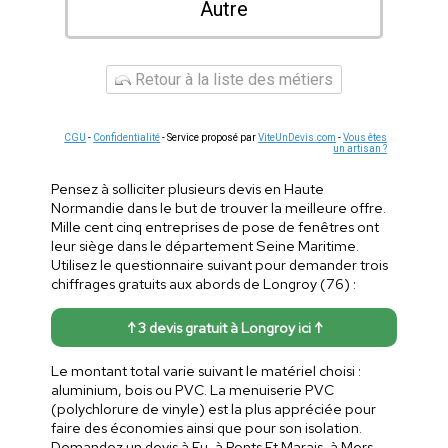
Autre
Retour à la liste des métiers
CGU
-
Confidentialité
- Service proposé par
ViteUnDevis.com
-
Vous êtes
un artisan ?
Pensez à solliciter plusieurs devis en Haute
Normandie dans le but de trouver la meilleure offre.
Mille cent cinq entreprises de pose de fenêtres ont
leur siège dans le département Seine Maritime.
Utilisez le questionnaire suivant pour demander trois
chiffrages gratuits aux abords de Longroy (76) :
↑ 3 devis gratuit à Longroy ici ↑
Le montant total varie suivant le matériel choisi :
aluminium, bois ou PVC. La menuiserie PVC
(polychlorure de vinyle) est la plus appréciée pour
faire des économies ainsi que pour son isolation.
Demandez un devis à Eu, à Ponts Et Marais, à Mers