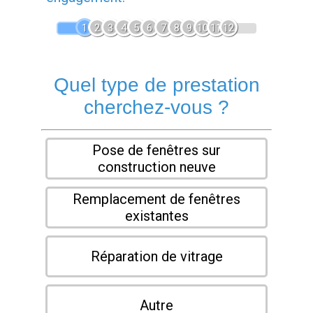
1
2
3
4
5
6
7
8
9
10
11
12
Quel type de prestation
cherchez-vous ?
Pose de fenêtres sur
construction neuve
Remplacement de fenêtres
existantes
Réparation de vitrage
Autre