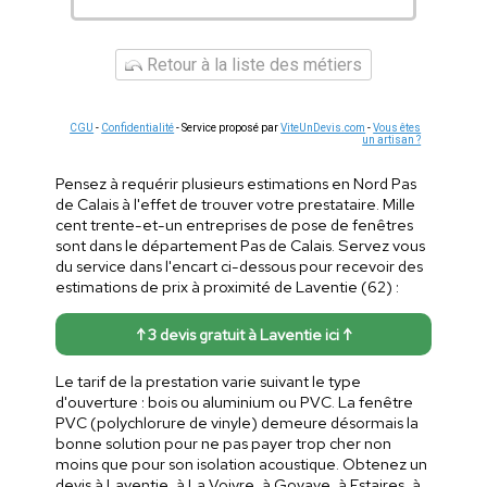
Retour à la liste des métiers
CGU
-
Confidentialité
- Service proposé par
ViteUnDevis.com
-
Vous êtes
un artisan ?
Pensez à requérir plusieurs estimations en Nord Pas
de Calais à l'effet de trouver votre prestataire. Mille
cent trente-et-un entreprises de pose de fenêtres
sont dans le département Pas de Calais. Servez vous
du service dans l'encart ci-dessous pour recevoir des
estimations de prix à proximité de Laventie (62) :
↑ 3 devis gratuit à Laventie ici ↑
Le tarif de la prestation varie suivant le type
d'ouverture : bois ou aluminium ou PVC. La fenêtre
PVC (polychlorure de vinyle) demeure désormais la
bonne solution pour ne pas payer trop cher non
moins que pour son isolation acoustique. Obtenez un
devis à Laventie, à La Voivre, à Goyave, à Estaires, à