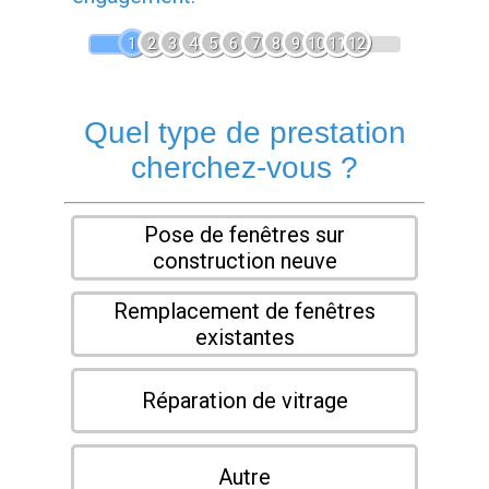
1
2
3
4
5
6
7
8
9
10
11
12
Quel type de prestation
cherchez-vous ?
Pose de fenêtres sur
construction neuve
Remplacement de fenêtres
existantes
Réparation de vitrage
Autre