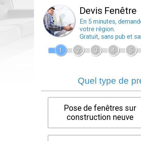
Devis Fenêtre
En 5 minutes, deman
votre région.
Gratuit, sans pub et 
1
2
3
4
5
Quel type de pr
Pose de fenêtres sur
construction neuve