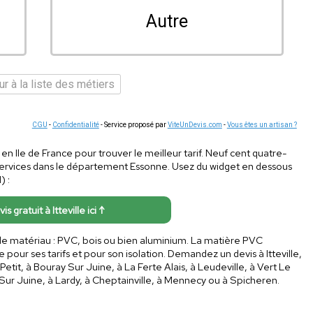
Autre
r à la liste des métiers
CGU
-
Confidentialité
- Service proposé par
ViteUnDevis.com
-
Vous êtes un artisan ?
 en Ile de France pour trouver le meilleur tarif. Neuf cent quatre-
services dans le département Essonne. Usez du widget en dessous
) :
is gratuit à Itteville ici ↑
de matériau : PVC, bois ou bien aluminium. La matière PVC
pour ses tarifs et pour son isolation. Demandez un devis à Itteville,
Petit, à Bouray Sur Juine, à La Ferte Alais, à Leudeville, à Vert Le
 Sur Juine, à Lardy, à Cheptainville, à Mennecy ou à Spicheren.