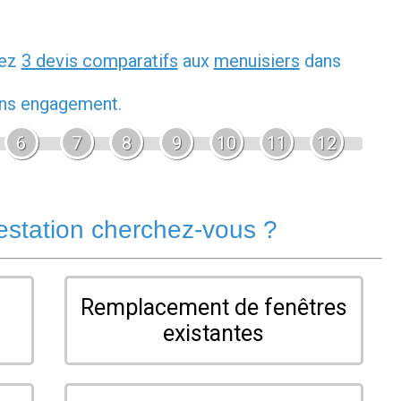
dez
3 devis comparatifs
aux
menuisiers
dans
sans engagement.
6
7
8
9
10
11
12
estation cherchez-vous ?
Remplacement de fenêtres
existantes