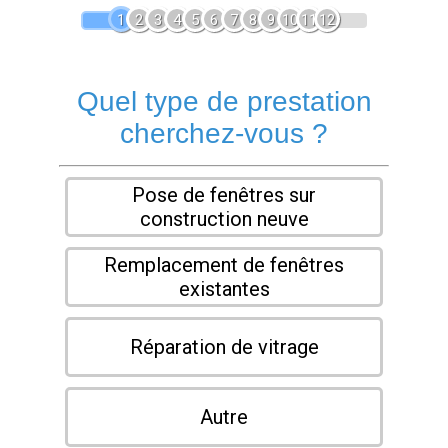
1
2
3
4
5
6
7
8
9
10
11
12
Quel type de prestation
cherchez-vous ?
Pose de fenêtres sur
construction neuve
Remplacement de fenêtres
existantes
Réparation de vitrage
Autre