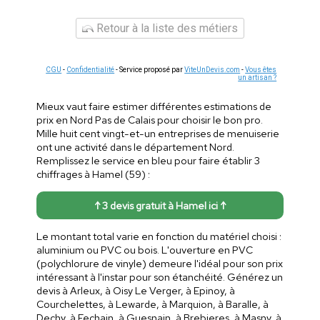
Retour à la liste des métiers
CGU
-
Confidentialité
- Service proposé par
ViteUnDevis.com
-
Vous êtes
un artisan ?
Mieux vaut faire estimer différentes estimations de
prix en Nord Pas de Calais pour choisir le bon pro.
Mille huit cent vingt-et-un entreprises de menuiserie
ont une activité dans le département Nord.
Remplissez le service en bleu pour faire établir 3
chiffrages à Hamel (59) :
↑ 3 devis gratuit à Hamel ici ↑
Le montant total varie en fonction du matériel choisi :
aluminium ou PVC ou bois. L'ouverture en PVC
(polychlorure de vinyle) demeure l'idéal pour son prix
intéressant à l'instar pour son étanchéité. Générez un
devis à Arleux, à Oisy Le Verger, à Epinoy, à
Courchelettes, à Lewarde, à Marquion, à Baralle, à
Dechy, à Fechain, à Guesnain, à Brebieres, à Masny, à