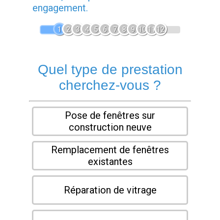
engagement.
1
2
3
4
5
6
7
8
9
10
11
12
Quel type de prestation
cherchez-vous ?
Pose de fenêtres sur
construction neuve
Remplacement de fenêtres
existantes
Réparation de vitrage