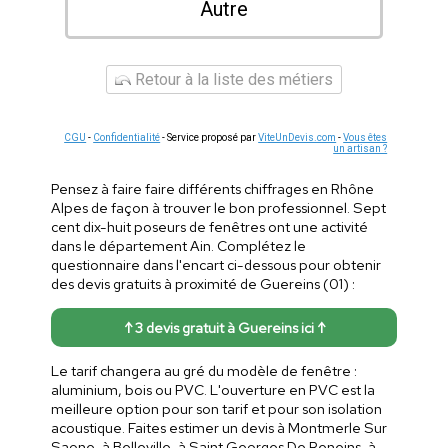
Autre
Retour à la liste des métiers
CGU
-
Confidentialité
- Service proposé par
ViteUnDevis.com
-
Vous êtes
un artisan ?
Pensez à faire faire différents chiffrages en Rhône
Alpes de façon à trouver le bon professionnel. Sept
cent dix-huit poseurs de fenêtres ont une activité
dans le département Ain. Complétez le
questionnaire dans l'encart ci-dessous pour obtenir
des devis gratuits à proximité de Guereins (01) :
↑ 3 devis gratuit à Guereins ici ↑
Le tarif changera au gré du modèle de fenêtre :
aluminium, bois ou PVC. L'ouverture en PVC est la
meilleure option pour son tarif et pour son isolation
acoustique. Faites estimer un devis à Montmerle Sur
Saone, à Belleville, à Saint Georges De Reneins, à