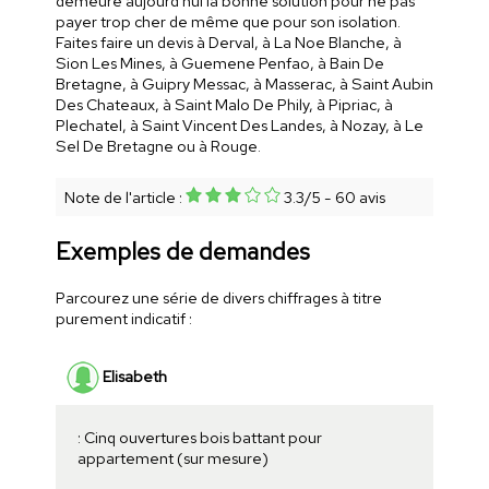
demeure aujourd'hui la bonne solution pour ne pas
payer trop cher de même que pour son isolation.
Faites faire un devis à Derval, à La Noe Blanche, à
Sion Les Mines, à Guemene Penfao, à Bain De
Bretagne, à Guipry Messac, à Masserac, à Saint Aubin
Des Chateaux, à Saint Malo De Phily, à Pipriac, à
Plechatel, à Saint Vincent Des Landes, à Nozay, à Le
Sel De Bretagne ou à Rouge.
Note de l'article :
3.3
/
5
-
60
avis
Exemples de demandes
Parcourez une série de divers chiffrages à titre
purement indicatif :
Elisabeth
: Cinq ouvertures bois battant pour
appartement (sur mesure)