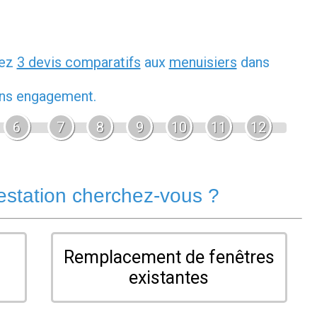
dez
3 devis comparatifs
aux
menuisiers
dans
sans engagement.
6
7
8
9
10
11
12
estation cherchez-vous ?
Remplacement de fenêtres
existantes