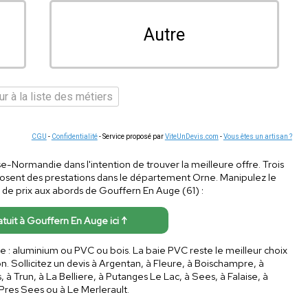
Autre
r à la liste des métiers
CGU
-
Confidentialité
- Service proposé par
ViteUnDevis.com
-
Vous êtes un artisan ?
asse-Normandie dans l'intention de trouver la meilleure offre. Trois
osent des prestations dans le département Orne. Manipulez le
s de prix aux abords de Gouffern En Auge (61) :
atuit à Gouffern En Auge ici ↑
e : aluminium ou PVC ou bois. La baie PVC reste le meilleur choix
on. Sollicitez un devis à Argentan, à Fleure, à Boischampre, à
Trun, à La Belliere, à Putanges Le Lac, à Sees, à Falaise, à
Pres Sees ou à Le Merlerault.