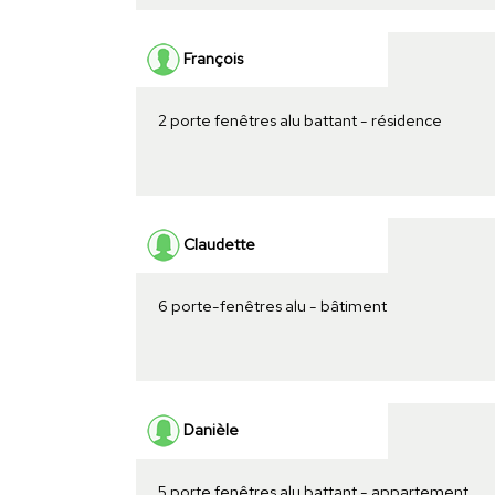
François
2 porte fenêtres alu battant - résidence
Claudette
6 porte-fenêtres alu - bâtiment
Danièle
5 porte fenêtres alu battant - appartement