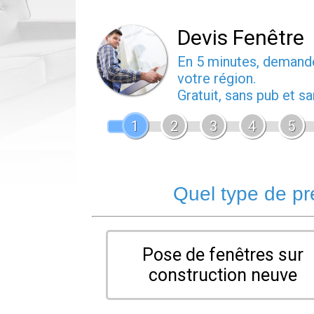
Devis Fenêtre
En 5 minutes, deman
votre région.
Gratuit, sans pub et 
1
2
3
4
5
Quel type de pr
Pose de fenêtres sur
construction neuve