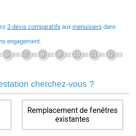
dez
3 devis comparatifs
aux
menuisiers
dans
sans engagement.
6
7
8
9
10
11
12
estation cherchez-vous ?
Remplacement de fenêtres
existantes