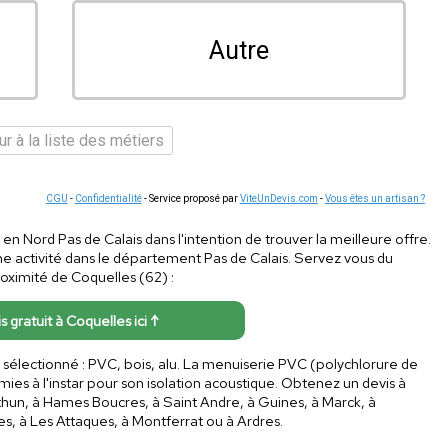
Autre
r à la liste des métiers
CGU
-
Confidentialité
- Service proposé par
ViteUnDevis.com
-
Vous êtes un artisan ?
ns en Nord Pas de Calais dans l'intention de trouver la meilleure offre.
ne activité dans le département Pas de Calais. Servez vous du
proximité de Coquelles (62) :
s gratuit à Coquelles ici ↑
l sélectionné : PVC, bois, alu. La menuiserie PVC (polychlorure de
ies à l'instar pour son isolation acoustique. Obtenez un devis à
thun, à Hames Boucres, à Saint Andre, à Guines, à Marck, à
s, à Les Attaques, à Montferrat ou à Ardres.