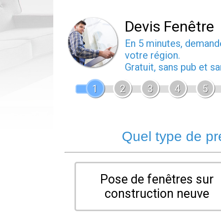
Devis Fenêtre
En 5 minutes, deman
votre région.
Gratuit, sans pub et 
1
2
3
4
5
Quel type de pr
Pose de fenêtres sur
construction neuve