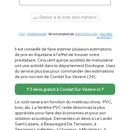
Retour à la liste des métiers
CGU
-
Confidentialité
- Service proposé par
ViteUnDevis.com
-
Vous êtes
un artisan ?
Il est conseillé de faire estimer plusieurs estimations
de prix en Aquitaine à l'effet de trouver votre
prestataire. Cinq cent quinze sociétés de menuiserie
ont une activité dans le département Dordogne. Usez
du service plus bas pour commander des estimations
de prix non loin de Condat Sur Vezere (24) :
↑ 3 devis gratuit à Condat Sur Vezere ici ↑
Le coût variera en fonction du matériau choisi : PVC,
bois, alu. La fenêtre PVC reste désormais la plus
appréciée pour faire des économies et pour son
isolation acoustique. Demandez un devis à Le Lardin
Saint Lazare, à Beauregard De Terrasson, à
Terrasson Lavilledieu, à Oyonnax, à Montignac, à