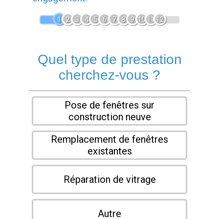
1
2
3
4
5
6
7
8
9
10
11
12
Quel type de prestation
cherchez-vous ?
Pose de fenêtres sur
construction neuve
Remplacement de fenêtres
existantes
Réparation de vitrage
Autre