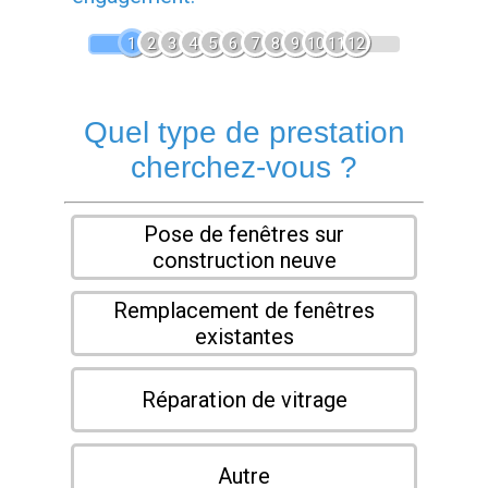
1
2
3
4
5
6
7
8
9
10
11
12
Quel type de prestation
cherchez-vous ?
Pose de fenêtres sur
construction neuve
Remplacement de fenêtres
existantes
Réparation de vitrage
Autre