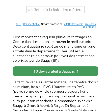
Retour à la liste des métiers
CGU
-
Confidentialité
- Service proposé par
ViteUnDevis.com
-
Vous êtes
un artisan ?
Il est important de requérir plusieurs chiffrages en
Centre dans l'intention de trouver le meilleur prix.
Deux cent quatorze sociétés de menuiserie ont une
activité dans le département Cher. Utilisez le
questionnaire en dessous pour voir des estimations
de prix autour de Baugy (18) :
↑ 3 devis gratuit à Baugy ici ↑
La facture varie suivant le matériau de fenêtre choisi :
aluminium, bois ou PVC. L'ouverture en PVC
(polychlorure de vinyle) demeure aujourd'hui la
meilleure option pour son rapport qualité prix mais
aussi pour son étanchéité. Commandez un devis à
Baugy, à Gron, à Avord, à Farges En Septaine, à
Nerondes, à Lugny Champagne, à Sainte Solange, à