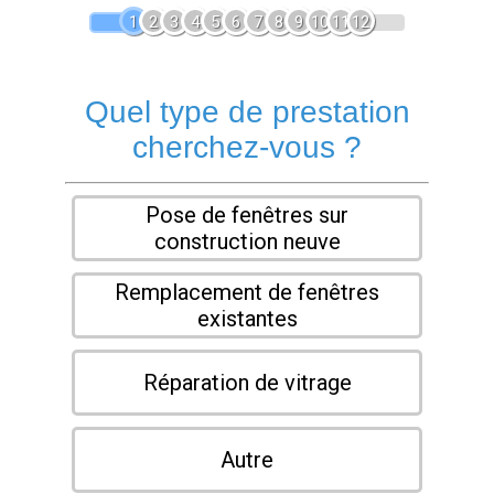
1
2
3
4
5
6
7
8
9
10
11
12
Quel type de prestation
cherchez-vous ?
Pose de fenêtres sur
construction neuve
Remplacement de fenêtres
existantes
Réparation de vitrage
Autre