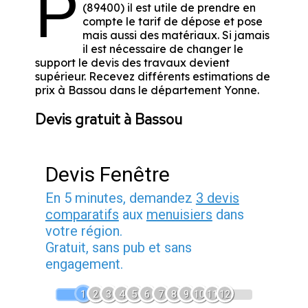
P
(89400) il est utile de prendre en
compte le tarif de dépose et pose
mais aussi des matériaux. Si jamais
il est nécessaire de changer le
support le devis des travaux devient
supérieur. Recevez différents estimations de
prix à Bassou dans le département
Yonne
.
Devis gratuit à Bassou
Devis Fenêtre
En 5 minutes, demandez
3 devis
comparatifs
aux
menuisiers
dans
votre région.
Gratuit, sans pub et sans
engagement.
1
2
3
4
5
6
7
8
9
10
11
12