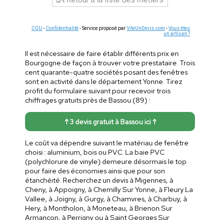
CGU
-
Confidentialité
- Service proposé par
ViteUnDevis.com
-
Vous êtes
un artisan ?
Il est nécessaire de faire établir différents prix en
Bourgogne de façon à trouver votre prestataire. Trois
cent quarante-quatre sociétés posant des fenêtres
sont en activité dans le département Yonne. Tirez
profit du formulaire suivant pour recevoir trois
chiffrages gratuits près de Bassou (89) :
↑ 3 devis gratuit à Bassou ici ↑
Le coût va dépendre suivant le matériau de fenêtre
choisi : aluminium, bois ou PVC. La baie PVC
(polychlorure de vinyle) demeure désormais le top
pour faire des économies ainsi que pour son
étanchéité. Recherchez un devis à Migennes, à
Cheny, à Appoigny, à Chemilly Sur Yonne, à Fleury La
Vallee, à Joigny, à Gurgy, à Chamvres, à Charbuy, à
Hery, à Montholon, à Moneteau, à Brienon Sur
Armancon, à Perrigny ou à Saint Georges Sur