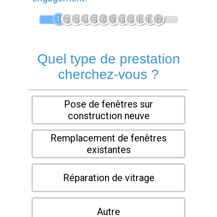
1
2
3
4
5
6
7
8
9
10
11
12
Quel type de prestation
cherchez-vous ?
Pose de fenêtres sur
construction neuve
Remplacement de fenêtres
existantes
Réparation de vitrage
Autre