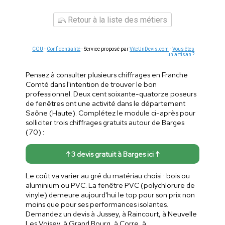
Retour à la liste des métiers
CGU
-
Confidentialité
- Service proposé par
ViteUnDevis.com
-
Vous êtes
un artisan ?
Pensez à consulter plusieurs chiffrages en Franche
Comté dans l'intention de trouver le bon
professionnel. Deux cent soixante-quatorze poseurs
de fenêtres ont une activité dans le département
Saône (Haute). Complétez le module ci-après pour
solliciter trois chiffrages gratuits autour de Barges
(70) :
↑ 3 devis gratuit à Barges ici ↑
Le coût va varier au gré du matériau choisi : bois ou
aluminium ou PVC. La fenêtre PVC (polychlorure de
vinyle) demeure aujourd'hui le top pour son prix non
moins que pour ses performances isolantes.
Demandez un devis à Jussey, à Raincourt, à Neuvelle
Les Voisey, à Grand Bourg, à Corre, à