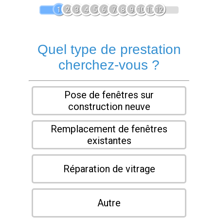
1
2
3
4
5
6
7
8
9
10
11
12
Quel type de prestation
cherchez-vous ?
Pose de fenêtres sur
construction neuve
Remplacement de fenêtres
existantes
Réparation de vitrage
Autre