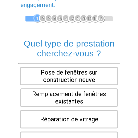
engagement.
1
2
3
4
5
6
7
8
9
10
11
12
Quel type de prestation
cherchez-vous ?
Pose de fenêtres sur
construction neuve
Remplacement de fenêtres
existantes
Réparation de vitrage