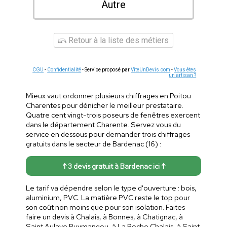
Autre
Retour à la liste des métiers
CGU
-
Confidentialité
- Service proposé par
ViteUnDevis.com
-
Vous êtes
un artisan ?
Mieux vaut ordonner plusieurs chiffrages en Poitou
Charentes pour dénicher le meilleur prestataire.
Quatre cent vingt-trois poseurs de fenêtres exercent
dans le département Charente. Servez vous du
service en dessous pour demander trois chiffrages
gratuits dans le secteur de Bardenac (16) :
↑ 3 devis gratuit à Bardenac ici ↑
Le tarif va dépendre selon le type d'ouverture : bois,
aluminium, PVC. La matière PVC reste le top pour
son coût non moins que pour son isolation. Faites
faire un devis à Chalais, à Bonnes, à Chatignac, à
Saint Aulaye Puymangou, à La Roche Chalais, à Saint