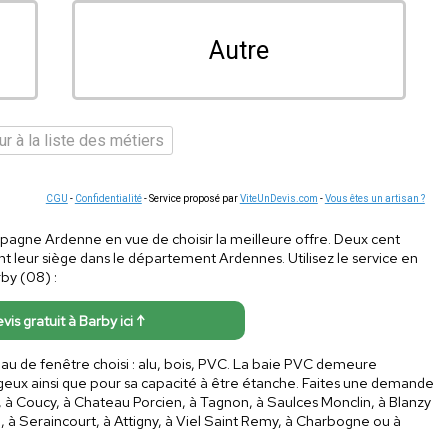
Autre
r à la liste des métiers
CGU
-
Confidentialité
- Service proposé par
ViteUnDevis.com
-
Vous êtes un artisan ?
mpagne Ardenne en vue de choisir la meilleure offre. Deux cent
t leur siège dans le département Ardennes. Utilisez le service en
rby (08) :
vis gratuit à Barby ici ↑
iau de fenêtre choisi : alu, bois, PVC. La baie PVC demeure
ageux ainsi que pour sa capacité à être étanche. Faites une demande
, à Coucy, à Chateau Porcien, à Tagnon, à Saulces Monclin, à Blanzy
l, à Seraincourt, à Attigny, à Viel Saint Remy, à Charbogne ou à