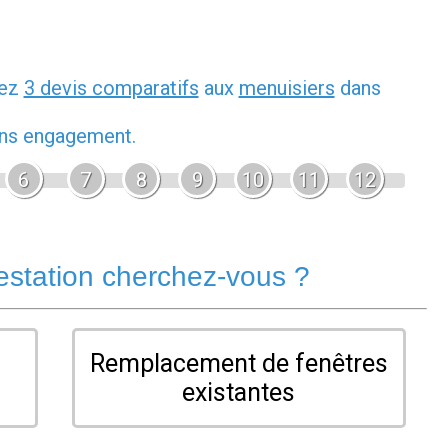
dez
3 devis comparatifs
aux
menuisiers
dans
sans engagement.
6
7
8
9
10
11
12
estation cherchez-vous ?
Remplacement de fenêtres
existantes