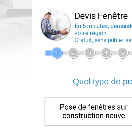
Devis Fenêtre
En 5 minutes, deman
votre région.
Gratuit, sans pub et 
1
2
3
4
5
Quel type de pr
Pose de fenêtres sur
construction neuve