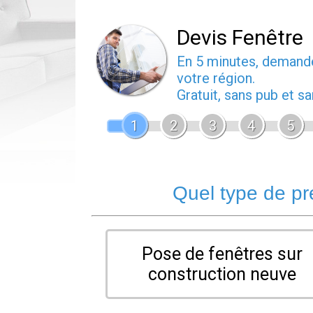
Devis Fenêtre
En 5 minutes, deman
votre région.
Gratuit, sans pub et 
1
2
3
4
5
Quel type de pr
Pose de fenêtres sur
construction neuve