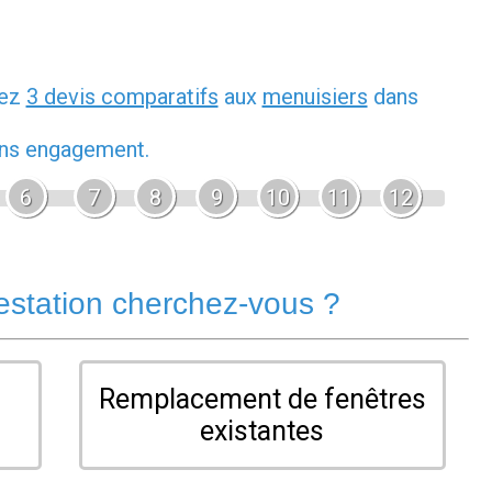
dez
3 devis comparatifs
aux
menuisiers
dans
sans engagement.
6
7
8
9
10
11
12
estation cherchez-vous ?
Remplacement de fenêtres
existantes