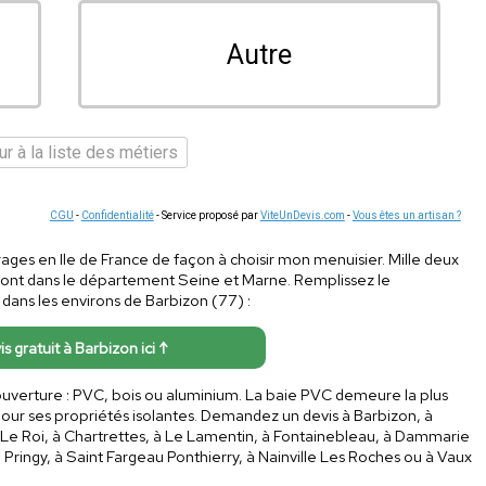
Autre
r à la liste des métiers
CGU
-
Confidentialité
- Service proposé par
ViteUnDevis.com
-
Vous êtes un artisan ?
rages en Ile de France de façon à choisir mon menuisier. Mille deux
 sont dans le département Seine et Marne. Remplissez le
 dans les environs de Barbizon (77) :
is gratuit à Barbizon ici ↑
d'ouverture : PVC, bois ou aluminium. La baie PVC demeure la plus
pour ses propriétés isolantes. Demandez un devis à Barbizon, à
s Le Roi, à Chartrettes, à Le Lamentin, à Fontainebleau, à Dammarie
à Pringy, à Saint Fargeau Ponthierry, à Nainville Les Roches ou à Vaux