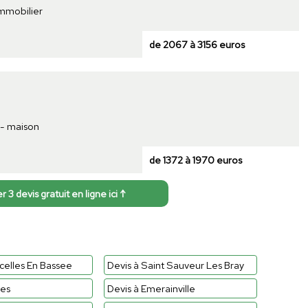
immobilier
de 2067 à 3156 euros
 - maison
de 1372 à 1970 euros
3 devis gratuit en ligne ici ↑
celles En Bassee
Devis à Saint Sauveur Les Bray
nes
Devis à Emerainville