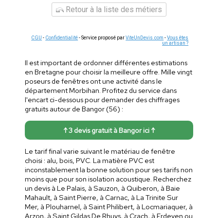
Retour à la liste des métiers
CGU
-
Confidentialité
- Service proposé par
ViteUnDevis.com
-
Vous êtes
un artisan ?
Il est important de ordonner différentes estimations
en Bretagne pour choisir la meilleure offre. Mille vingt
poseurs de fenêtres ont une activité dans le
département Morbihan. Profitez du service dans
l'encart ci-dessous pour demander des chiffrages
gratuits autour de Bangor (56) :
↑ 3 devis gratuit à Bangor ici ↑
Le tarif final varie suivant le matériau de fenêtre
choisi : alu, bois, PVC. La matière PVC est
inconstablement la bonne solution pour ses tarifs non
moins que pour son isolation acoustique. Recherchez
un devis à Le Palais, à Sauzon, à Quiberon, à Baie
Mahault, à Saint Pierre, à Carnac, à La Trinite Sur
Mer, à Plouharnel, à Saint Philibert, à Locmariaquer, à
Arzon, à Saint Gildas De Rhuys, à Crach, à Erdeven ou