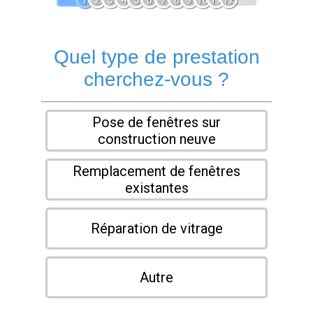
1
2
3
4
5
6
7
8
9
10
11
12
Quel type de prestation
cherchez-vous ?
Pose de fenêtres sur
construction neuve
Remplacement de fenêtres
existantes
Réparation de vitrage
Autre