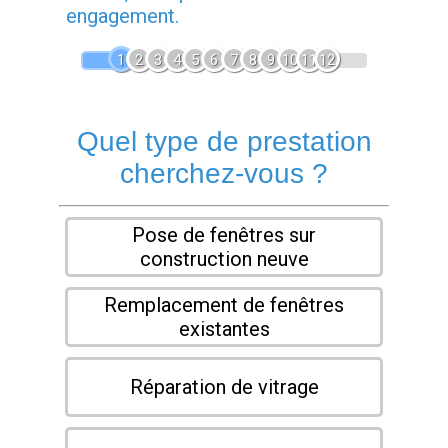
engagement.
1
2
3
4
5
6
7
8
9
10
11
12
Quel type de prestation
cherchez-vous ?
Pose de fenêtres sur
construction neuve
Remplacement de fenêtres
existantes
Réparation de vitrage