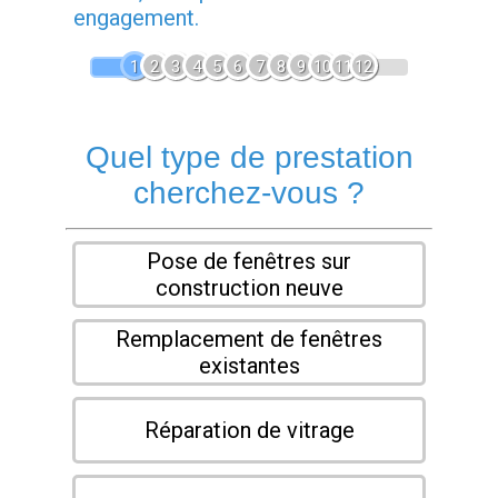
engagement.
1
2
3
4
5
6
7
8
9
10
11
12
Quel type de prestation
cherchez-vous ?
Pose de fenêtres sur
construction neuve
Remplacement de fenêtres
existantes
Réparation de vitrage