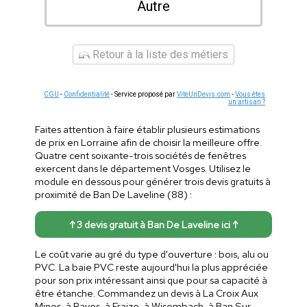
Autre
Retour à la liste des métiers
CGU
-
Confidentialité
- Service proposé par
ViteUnDevis.com
-
Vous êtes
un artisan ?
Faites attention à faire établir plusieurs estimations
de prix en Lorraine afin de choisir la meilleure offre.
Quatre cent soixante-trois sociétés de fenêtres
exercent dans le département Vosges. Utilisez le
module en dessous pour générer trois devis gratuits à
proximité de Ban De Laveline (88) :
↑ 3 devis gratuit à Ban De Laveline ici ↑
Le coût varie au gré du type d'ouverture : bois, alu ou
PVC. La baie PVC reste aujourd'hui la plus appréciée
pour son prix intéressant ainsi que pour sa capacité à
être étanche. Commandez un devis à La Croix Aux
Mines, à Raves, à Fraize, à Wisembach, à Ban Sur