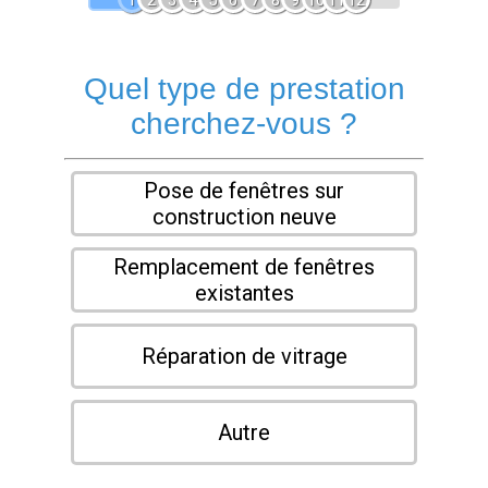
1
2
3
4
5
6
7
8
9
10
11
12
Quel type de prestation
cherchez-vous ?
Pose de fenêtres sur
construction neuve
Remplacement de fenêtres
existantes
Réparation de vitrage
Autre