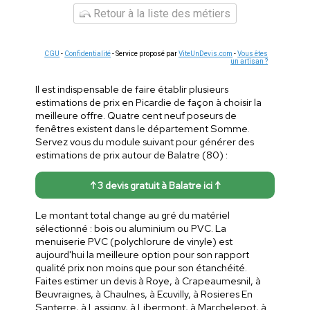
Retour à la liste des métiers
CGU
-
Confidentialité
- Service proposé par
ViteUnDevis.com
-
Vous êtes
un artisan ?
Il est indispensable de faire établir plusieurs
estimations de prix en Picardie de façon à choisir la
meilleure offre. Quatre cent neuf poseurs de
fenêtres existent dans le département Somme.
Servez vous du module suivant pour générer des
estimations de prix autour de Balatre (80) :
↑ 3 devis gratuit à Balatre ici ↑
Le montant total change au gré du matériel
sélectionné : bois ou aluminium ou PVC. La
menuiserie PVC (polychlorure de vinyle) est
aujourd'hui la meilleure option pour son rapport
qualité prix non moins que pour son étanchéité.
Faites estimer un devis à Roye, à Crapeaumesnil, à
Beuvraignes, à Chaulnes, à Ecuvilly, à Rosieres En
Santerre, à Lassigny, à Libermont, à Marchelepot, à