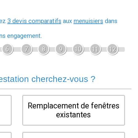
dez
3 devis comparatifs
aux
menuisiers
dans
sans engagement.
6
7
8
9
10
11
12
estation cherchez-vous ?
Remplacement de fenêtres
existantes