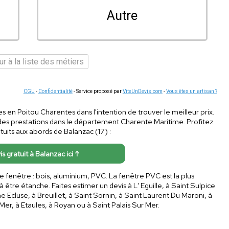
Autre
r à la liste des métiers
CGU
-
Confidentialité
- Service proposé par
ViteUnDevis.com
-
Vous êtes un artisan ?
ges en Poitou Charentes dans l'intention de trouver le meilleur prix.
des prestations dans le département Charente Maritime. Profitez
tuits aux abords de Balanzac (17) :
is gratuit à Balanzac ici ↑
de fenêtre : bois, aluminium, PVC. La fenêtre PVC est la plus
re étanche. Faites estimer un devis à L' Eguille, à Saint Sulpice
cluse, à Breuillet, à Saint Sornin, à Saint Laurent Du Maroni, à
Mer, à Etaules, à Royan ou à Saint Palais Sur Mer.