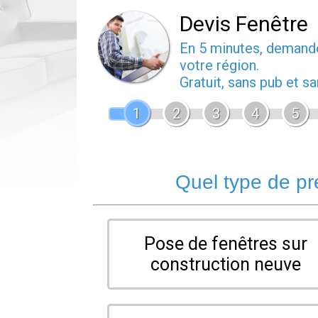
Devis Fenêtre
En 5 minutes, deman
votre région.
Gratuit, sans pub et 
1
2
3
4
5
Quel type de pr
Pose de fenêtres sur
construction neuve