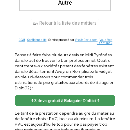
Autre
Retour à la liste des métiers
CGU
-
Confidentialité
- Service proposé par
ViteUnDevis.com
-
Vous êtes
un artisan ?
Pensez à faire faire plusieurs devis en Midi Pyrénées
dans le but de trouver le bon professionnel. Quatre
cent trente-six sociétés posant des fenêtres existent
dans le département Aveyron. Remplissez le widget
en bleu ci-dessous pour commander trois
estimations de prix gratuites aux abords de Balaguier
D'olt (12) :
↑ 3 devis gratuit à Balaguier D'olt ici ↑
Le tarif de la prestation dépendra au gré du matériau
de fenêtre choisi : PVC, bois ou aluminium. La fenêtre
PVC est aujourd'hui le top pour ne pas payer trop
cher mais aussi pour son isolement thermique.