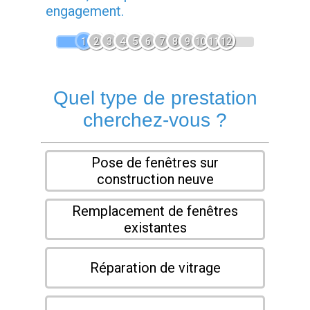
engagement.
1
2
3
4
5
6
7
8
9
10
11
12
Quel type de prestation
cherchez-vous ?
Pose de fenêtres sur
construction neuve
Remplacement de fenêtres
existantes
Réparation de vitrage