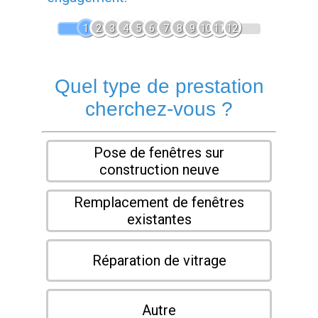
1
2
3
4
5
6
7
8
9
10
11
12
Quel type de prestation
cherchez-vous ?
Pose de fenêtres sur
construction neuve
Remplacement de fenêtres
existantes
Réparation de vitrage
Autre