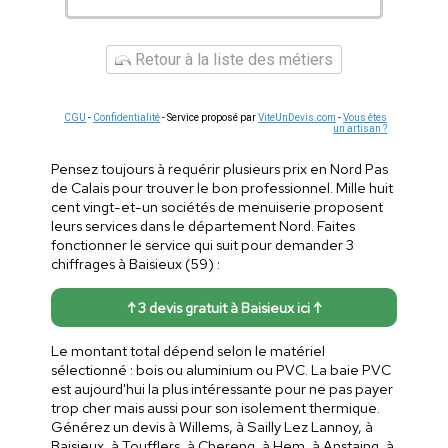
Retour à la liste des métiers
CGU
-
Confidentialité
- Service proposé par
ViteUnDevis.com
-
Vous êtes
un artisan ?
Pensez toujours à requérir plusieurs prix en Nord Pas
de Calais pour trouver le bon professionnel. Mille huit
cent vingt-et-un sociétés de menuiserie proposent
leurs services dans le département Nord. Faites
fonctionner le service qui suit pour demander 3
chiffrages à Baisieux (59) :
↑ 3 devis gratuit à Baisieux ici ↑
Le montant total dépend selon le matériel
sélectionné : bois ou aluminium ou PVC. La baie PVC
est aujourd'hui la plus intéressante pour ne pas payer
trop cher mais aussi pour son isolement thermique.
Générez un devis à Willems, à Sailly Lez Lannoy, à
Baisieux, à Toufflers, à Chereng, à Hem, à Anstaing, à