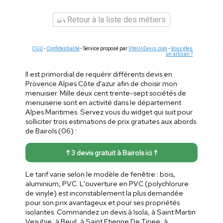
Retour à la liste des métiers
CGU
-
Confidentialité
- Service proposé par
ViteUnDevis.com
-
Vous êtes
un artisan ?
Il est primordial de requérir différents devis en
Provence Alpes Côte d'azur afin de choisir mon
menuisier. Mille deux cent trente-sept sociétés de
menuiserie sont en activité dans le département
Alpes Maritimes. Servez vous du widget qui suit pour
solliciter trois estimations de prix gratuites aux abords
de Bairols (06) :
↑ 3 devis gratuit à Bairols ici ↑
Le tarif varie selon le modèle de fenêtre : bois,
aluminium, PVC. L'ouverture en PVC (polychlorure
de vinyle) est inconstablement la plus demandée
pour son prix avantageux et pour ses propriétés
isolantes. Commandez un devis à Isola, à Saint Martin
Vesubie, à Beuil, à Saint Etienne De Tinee, à