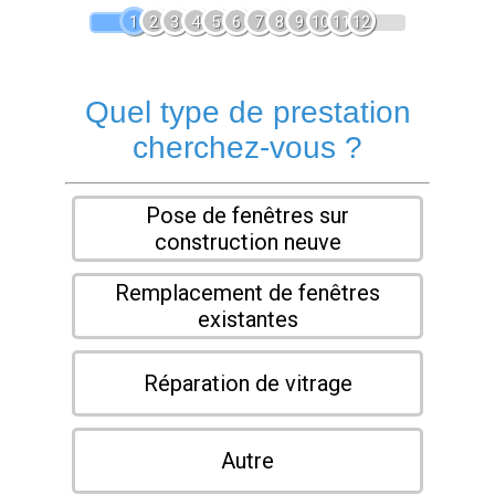
1
2
3
4
5
6
7
8
9
10
11
12
Quel type de prestation
cherchez-vous ?
Pose de fenêtres sur
construction neuve
Remplacement de fenêtres
existantes
Réparation de vitrage
Autre