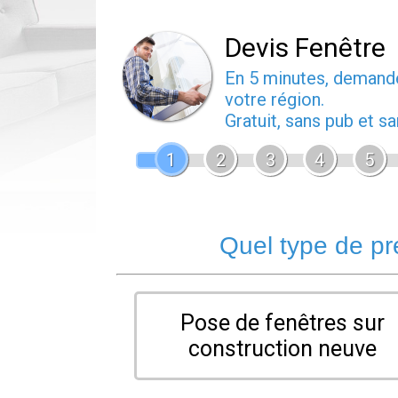
Devis Fenêtre
En 5 minutes, deman
votre région.
Gratuit, sans pub et 
1
2
3
4
5
Quel type de pr
Pose de fenêtres sur
construction neuve