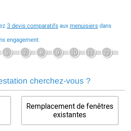
dez
3 devis comparatifs
aux
menuisiers
dans
sans engagement.
6
7
8
9
10
11
12
estation cherchez-vous ?
Remplacement de fenêtres
existantes