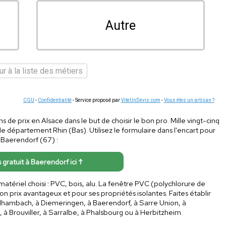
Autre
r à la liste des métiers
CGU
-
Confidentialité
- Service proposé par
ViteUnDevis.com
-
Vous êtes un artisan ?
ons de prix en Alsace dans le but de choisir le bon pro. Mille vingt-cinq
le département Rhin (Bas). Utilisez le formulaire dans l'encart pour
Baerendorf (67) :
s gratuit à Baerendorf ici ↑
matériel choisi : PVC, bois, alu. La fenêtre PVC (polychlorure de
son prix avantageux et pour ses propriétés isolantes. Faites établir
aldhambach, à Diemeringen, à Baerendorf, à Sarre Union, à
, à Brouviller, à Sarralbe, à Phalsbourg ou à Herbitzheim.