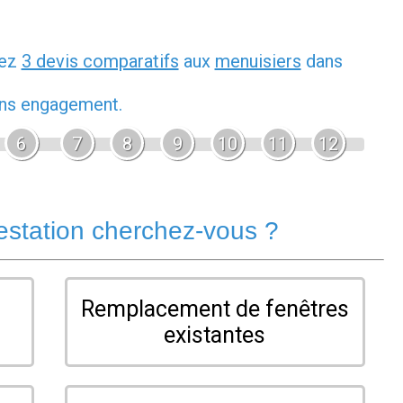
dez
3 devis comparatifs
aux
menuisiers
dans
sans engagement.
6
7
8
9
10
11
12
estation cherchez-vous ?
Remplacement de fenêtres
existantes