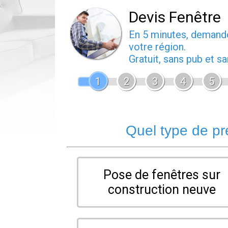
Devis Fenêtre
En 5 minutes, deman
votre région.
Gratuit, sans pub et 
1
2
3
4
5
Quel type de pr
Pose de fenêtres sur
construction neuve