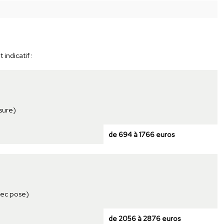
indicatif :
sure)
de 694 à 1766 euros
vec pose)
de 2056 à 2876 euros