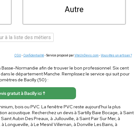
Autre
r à la liste des métiers
CGU
-
Confidentialité
- Service proposé par
ViteUnDevis.com
-
Vous êtes un artisan ?
s en Basse-Normandie afin de trouver le bon professionnel. Six cent
dans le département Manche. Remplissez le service qui suit pour
omètres de Bacilly (50) :
vis gratuit à Bacilly ici ↑
uminium, bois ou PVC. La fenêtre PVC reste aujourd'hui la plus
ion acoustique. Recherchez un devis à Sartilly Baie Bocage, à Saint
aint Aubin Des Preaux, à Jullouville, à Saint Pair Sur Mer, à
à Longueville, à Le Mesnil Villeman, à Donville Les Bains, à