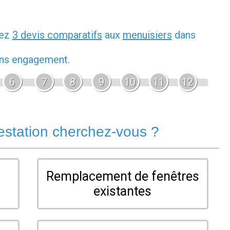
dez
3 devis comparatifs
aux
menuisiers
dans
sans engagement.
6
7
8
9
10
11
12
estation cherchez-vous ?
Remplacement de fenêtres
existantes