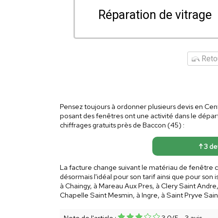
Réparation de vitrage
Retou
Pensez toujours à ordonner plusieurs devis en Centr
posant des fenêtres ont une activité dans le dépar
chiffrages gratuits près de Baccon (45) :
↑ 3 de
La facture change suivant le matériau de fenêtre ch
désormais l'idéal pour son tarif ainsi que pour so
à Chaingy, à Mareau Aux Pres, à Clery Saint Andre,
Chapelle Saint Mesmin, à Ingre, à Saint Pryve Sai
Note de l'article :
3.0
/
5
-
3
avis