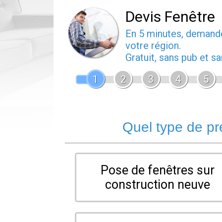
Devis Fenêtre
En 5 minutes, deman
votre région.
Gratuit, sans pub et 
1
2
3
4
5
Quel type de pr
Pose de fenêtres sur
construction neuve