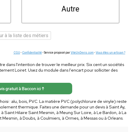
Autre
r à la liste des métiers
CGU
-
Confidentialité
- Service proposé par
ViteUnDevis.com
-
Vous êtes un artisan ?
e dans l'intention de trouver le meilleur prix. Six cent un sociétés
tement Loiret. Usez du module dans l'encart pour solliciter des
vis gratuit à Baccon ici ↑
oisi : alu, bois, PVC. La matière PVC (polychlorure de vinyle) reste
n isolement thermique. Faites une demande pour un devis à Saint Ay,
 à Saint Hilaire Saint Mesmin, à Meung Sur Loire, à Le Bardon, à La
nt Mesmin, à Doubs, à Coulmiers, à Ormes, à Messas ou à Orleans.