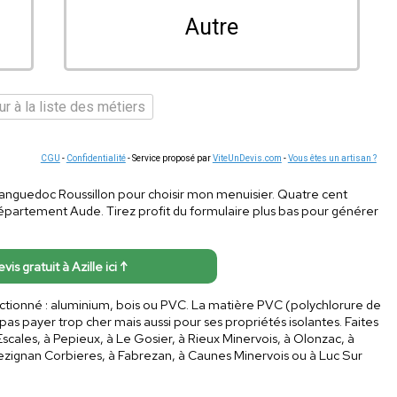
Autre
r à la liste des métiers
CGU
-
Confidentialité
- Service proposé par
ViteUnDevis.com
-
Vous êtes un artisan ?
en Languedoc Roussillon pour choisir mon menuisier. Quatre cent
département Aude. Tirez profit du formulaire plus bas pour générer
vis gratuit à Azille ici ↑
électionné : aluminium, bois ou PVC. La matière PVC (polychlorure de
 pas payer trop cher mais aussi pour ses propriétés isolantes. Faites
à Escales, à Pepieux, à Le Gosier, à Rieux Minervois, à Olonzac, à
ezignan Corbieres, à Fabrezan, à Caunes Minervois ou à Luc Sur