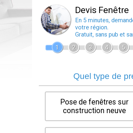
Devis Fenêtre
En 5 minutes, deman
votre région.
Gratuit, sans pub et 
1
2
3
4
5
Quel type de pr
Pose de fenêtres sur
construction neuve