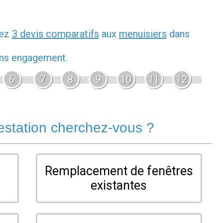
dez
3 devis comparatifs
aux
menuisiers
dans
sans engagement.
6
7
8
9
10
11
12
estation cherchez-vous ?
Remplacement de fenêtres
existantes