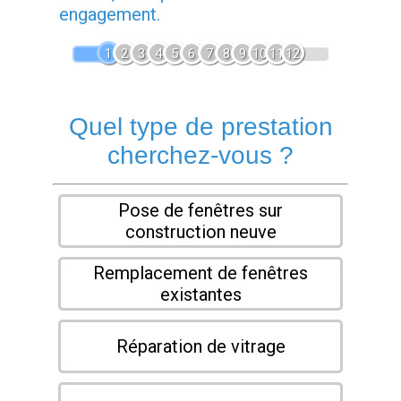
engagement.
1
2
3
4
5
6
7
8
9
10
11
12
Quel type de prestation
cherchez-vous ?
Pose de fenêtres sur
construction neuve
Remplacement de fenêtres
existantes
Réparation de vitrage