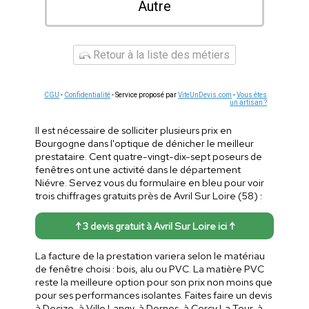
Autre
Retour à la liste des métiers
CGU
-
Confidentialité
- Service proposé par
ViteUnDevis.com
-
Vous êtes
un artisan ?
Il est nécessaire de solliciter plusieurs prix en
Bourgogne dans l'optique de dénicher le meilleur
prestataire. Cent quatre-vingt-dix-sept poseurs de
fenêtres ont une activité dans le département
Niévre. Servez vous du formulaire en bleu pour voir
trois chiffrages gratuits près de Avril Sur Loire (58) :
↑ 3 devis gratuit à Avril Sur Loire ici ↑
La facture de la prestation variera selon le matériau
de fenêtre choisi : bois, alu ou PVC. La matière PVC
reste la meilleure option pour son prix non moins que
pour ses performances isolantes. Faites faire un devis
à Decize, à Ville Langy, à Dornes, à Cercy La Tour, à