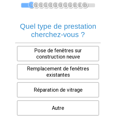
1
2
3
4
5
6
7
8
9
10
11
12
Quel type de prestation
cherchez-vous ?
Pose de fenêtres sur
construction neuve
Remplacement de fenêtres
existantes
Réparation de vitrage
Autre