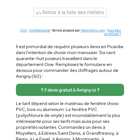
Retour à la liste des métiers
CGU
-
Confidentialité
- Service proposé par
ViteUnDevis.com
-
Vous êtes
un artisan ?
Il est primordial de requérir plusieurs devis en Picardie
dans l'intention de choisir mon menuisier. Six cent
quarante-huit poseurs travaillent dans le
département Oise. Remplissez le formulaire en
dessous pour commander des chiffrages autour de
Avrigny (60) :
↑ 3 devis gratuit à Avrigny ici ↑
Le tarif dépend selon le matériau de fenêtre choisi :
PVC, bois ou aluminium. La fenêtre PVC
(polychlorure de vinyle) est inconstablement la plus
intéressante pour ses tarifs mais aussi pour ses
propriétés isolantes. Commandez un devis à
Moyvillers, à Estrees Saint Denis, à Grandfresnoy, à
Remy, à Le Fayel, à Avrigny, à Montmartin, à