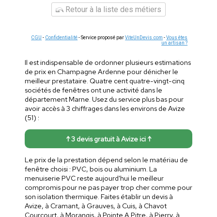
Retour à la liste des métiers
CGU
-
Confidentialité
- Service proposé par
ViteUnDevis.com
-
Vous êtes
un artisan ?
Il est indispensable de ordonner plusieurs estimations
de prix en Champagne Ardenne pour dénicher le
meilleur prestataire. Quatre cent quatre-vingt-cinq
sociétés de fenêtres ont une activité dans le
département Marne. Usez du service plus bas pour
avoir accès à 3 chiffrages dans les environs de Avize
(51) :
↑ 3 devis gratuit à Avize ici ↑
Le prix de la prestation dépend selon le matériau de
fenêtre choisi : PVC, bois ou aluminium. La
menuiserie PVC reste aujourd'hui le meilleur
compromis pour ne pas payer trop cher comme pour
son isolation thermique. Faites établir un devis à
Avize, à Cramant, à Grauves, à Cuis, à Chavot
Courcourt, à Morangis, à Pointe A Pitre, à Pierry, à