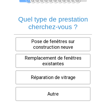
1
2
3
4
5
6
7
8
9
10
11
12
Quel type de prestation
cherchez-vous ?
Pose de fenêtres sur
construction neuve
Remplacement de fenêtres
existantes
Réparation de vitrage
Autre