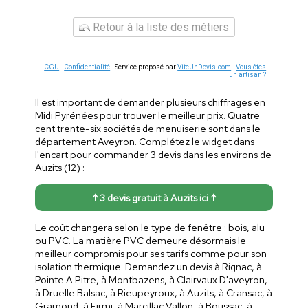
Retour à la liste des métiers
CGU
-
Confidentialité
- Service proposé par
ViteUnDevis.com
-
Vous êtes
un artisan ?
Il est important de demander plusieurs chiffrages en
Midi Pyrénées pour trouver le meilleur prix. Quatre
cent trente-six sociétés de menuiserie sont dans le
département Aveyron. Complétez le widget dans
l'encart pour commander 3 devis dans les environs de
Auzits (12) :
↑ 3 devis gratuit à Auzits ici ↑
Le coût changera selon le type de fenêtre : bois, alu
ou PVC. La matière PVC demeure désormais le
meilleur compromis pour ses tarifs comme pour son
isolation thermique. Demandez un devis à Rignac, à
Pointe A Pitre, à Montbazens, à Clairvaux D'aveyron,
à Druelle Balsac, à Rieupeyroux, à Auzits, à Cransac, à
Gramond, à Firmi, à Marcillac Vallon, à Boussac, à