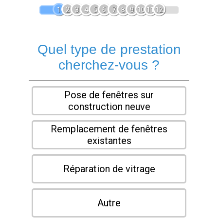
1
2
3
4
5
6
7
8
9
10
11
12
Quel type de prestation
cherchez-vous ?
Pose de fenêtres sur
construction neuve
Remplacement de fenêtres
existantes
Réparation de vitrage
Autre