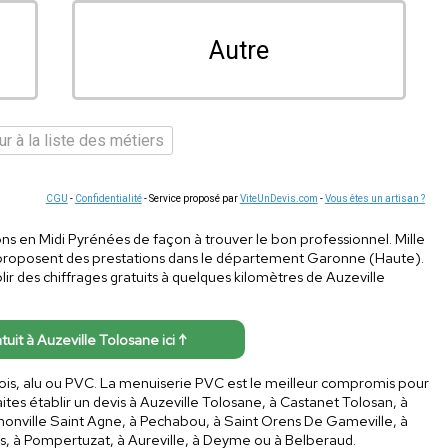
Autre
r à la liste des métiers
CGU
-
Confidentialité
- Service proposé par
ViteUnDevis.com
-
Vous êtes un artisan ?
ns en Midi Pyrénées de façon à trouver le bon professionnel. Mille
 proposent des prestations dans le département Garonne (Haute).
lir des chiffrages gratuits à quelques kilomètres de Auzeville
atuit à Auzeville Tolosane ici ↑
: bois, alu ou PVC. La menuiserie PVC est le meilleur compromis pour
aites établir un devis à Auzeville Tolosane, à Castanet Tolosan, à
monville Saint Agne, à Pechabou, à Saint Orens De Gameville, à
ns, à Pompertuzat, à Aureville, à Deyme ou à Belberaud.