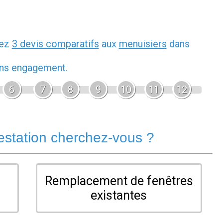
dez
3 devis comparatifs
aux
menuisiers
dans
sans engagement.
6
7
8
9
10
11
12
estation cherchez-vous ?
Remplacement de fenêtres
existantes