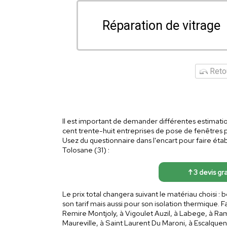
Réparation de vitrage
Retou
Il est important de demander différentes estimatio
cent trente-huit entreprises de pose de fenêtres
Usez du questionnaire dans l'encart pour faire étab
Tolosane (31) :
↑ 3 devis gr
Le prix total changera suivant le matériau choisi 
son tarif mais aussi pour son isolation thermique. F
Remire Montjoly, à Vigoulet Auzil, à Labege, à Ra
Maureville, à Saint Laurent Du Maroni, à Escalque