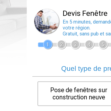
Devis Fenêtre
En 5 minutes, deman
votre région.
Gratuit, sans pub et 
1
2
3
4
5
Quel type de pr
Pose de fenêtres sur
construction neuve