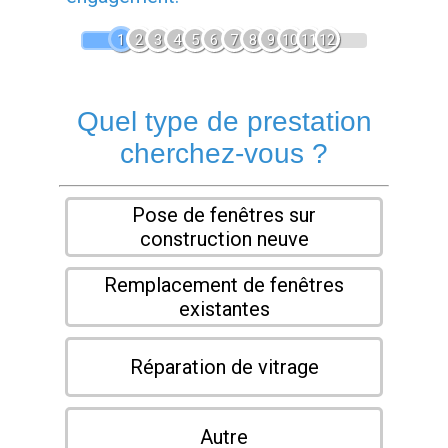
1
2
3
4
5
6
7
8
9
10
11
12
Quel type de prestation
cherchez-vous ?
Pose de fenêtres sur
construction neuve
Remplacement de fenêtres
existantes
Réparation de vitrage
Autre