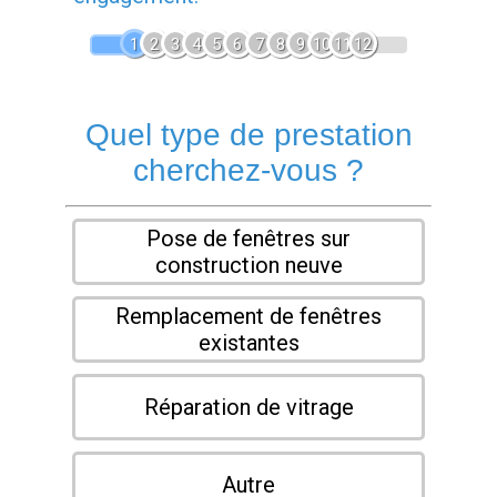
1
2
3
4
5
6
7
8
9
10
11
12
Quel type de prestation
cherchez-vous ?
Pose de fenêtres sur
construction neuve
Remplacement de fenêtres
existantes
Réparation de vitrage
Autre