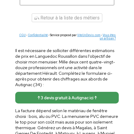
Retour à la liste des métiers
CGU
-
Confidentialité
- Service proposé par
ViteUnDevis.com
-
Vous êtes
un artisan ?
Il est nécessaire de solliciter différentes estimations
de prix en Languedoc Roussillon dans l'objectif de
choisir mon menuisier. Mille deux cent quatre-vingt-
douze professionnels ont une activité dans le
département Hérault. Complétez le formulaire ci-
après pour obtenir des chiffrages aux abords de
Autignac (34) :
↑ 3 devis gratuit à Autignac ici ↑
La facture dépend selon le matériau de fenêtre
choisi : bois, alu ou PVC. La menuiserie PVC demeure
le top pour son coût mais aussi pour son isolement
thermique. Générez un devis à Magalas, à Saint
Genies De Fontedit, à Matoury, à Laurens, à Murviel