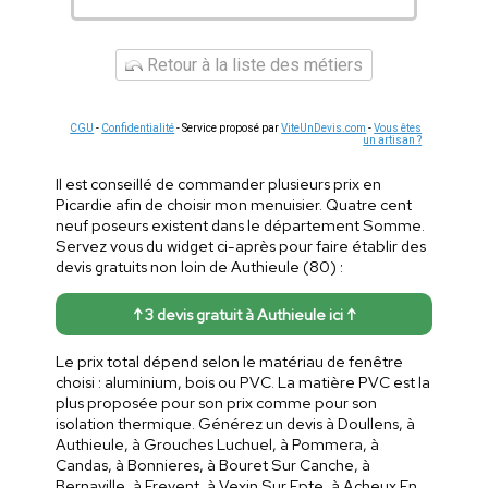
Retour à la liste des métiers
CGU
-
Confidentialité
- Service proposé par
ViteUnDevis.com
-
Vous êtes
un artisan ?
Il est conseillé de commander plusieurs prix en
Picardie afin de choisir mon menuisier. Quatre cent
neuf poseurs existent dans le département Somme.
Servez vous du widget ci-après pour faire établir des
devis gratuits non loin de Authieule (80) :
↑ 3 devis gratuit à Authieule ici ↑
Le prix total dépend selon le matériau de fenêtre
choisi : aluminium, bois ou PVC. La matière PVC est la
plus proposée pour son prix comme pour son
isolation thermique. Générez un devis à Doullens, à
Authieule, à Grouches Luchuel, à Pommera, à
Candas, à Bonnieres, à Bouret Sur Canche, à
Bernaville, à Frevent, à Vexin Sur Epte, à Acheux En