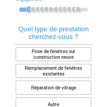
1
2
3
4
5
6
7
8
9
10
11
12
Quel type de prestation
cherchez-vous ?
Pose de fenêtres sur
construction neuve
Remplacement de fenêtres
existantes
Réparation de vitrage
Autre