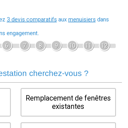
dez
3 devis comparatifs
aux
menuisiers
dans
sans engagement.
6
7
8
9
10
11
12
estation cherchez-vous ?
Remplacement de fenêtres
existantes