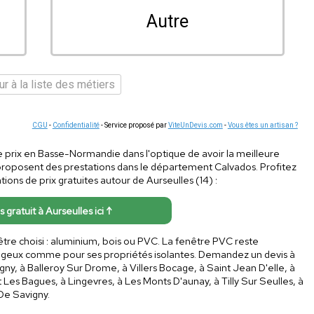
Autre
r à la liste des métiers
CGU
-
Confidentialité
- Service proposé par
ViteUnDevis.com
-
Vous êtes un artisan ?
de prix en Basse-Normandie dans l'optique de avoir la meilleure
proposent des prestations dans le département Calvados. Profitez
ons de prix gratuites autour de Aurseulles (14) :
s gratuit à Aurseulles ici ↑
être choisi : aluminium, bois ou PVC. La fenêtre PVC reste
tageux comme pour ses propriétés isolantes. Demandez un devis à
y, à Balleroy Sur Drome, à Villers Bocage, à Saint Jean D'elle, à
t Les Bagues, à Lingevres, à Les Monts D'aunay, à Tilly Sur Seulles, à
De Savigny.