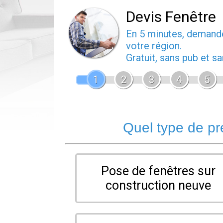
Devis Fenêtre
En 5 minutes, deman
votre région.
Gratuit, sans pub et 
1
2
3
4
5
Quel type de pr
Pose de fenêtres sur
construction neuve