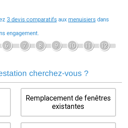
dez
3 devis comparatifs
aux
menuisiers
dans
sans engagement.
6
7
8
9
10
11
12
estation cherchez-vous ?
Remplacement de fenêtres
existantes