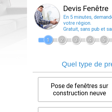
Devis Fenêtre
En 5 minutes, deman
votre région.
Gratuit, sans pub et 
1
2
3
4
5
Quel type de pr
Pose de fenêtres sur
construction neuve