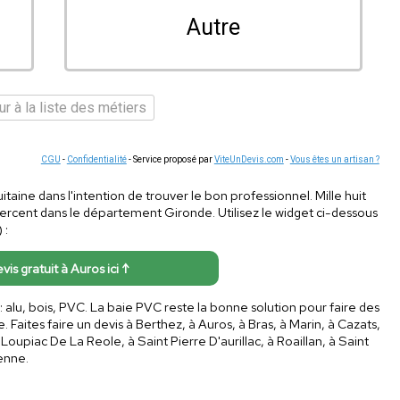
Autre
r à la liste des métiers
CGU
-
Confidentialité
- Service proposé par
ViteUnDevis.com
-
Vous êtes un artisan ?
taine dans l'intention de trouver le bon professionnel. Mille huit
rcent dans le département Gironde. Utilisez le widget ci-dessous
 :
vis gratuit à Auros ici ↑
 alu, bois, PVC. La baie PVC reste la bonne solution pour faire des
Faites faire un devis à Berthez, à Auros, à Bras, à Marin, à Cazats,
upiac De La Reole, à Saint Pierre D'aurillac, à Roaillan, à Saint
enne.