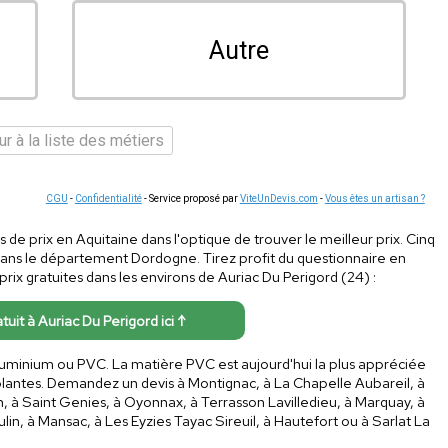
Autre
r à la liste des métiers
CGU
-
Confidentialité
- Service proposé par
ViteUnDevis.com
-
Vous êtes un artisan ?
ns de prix en Aquitaine dans l'optique de trouver le meilleur prix. Cinq
 dans le département Dordogne. Tirez profit du questionnaire en
rix gratuites dans les environs de Auriac Du Perigord (24) :
atuit à Auriac Du Perigord ici ↑
aluminium ou PVC. La matière PVC est aujourd'hui la plus appréciée
solantes. Demandez un devis à Montignac, à La Chapelle Aubareil, à
, à Saint Genies, à Oyonnax, à Terrasson Lavilledieu, à Marquay, à
lin, à Mansac, à Les Eyzies Tayac Sireuil, à Hautefort ou à Sarlat La