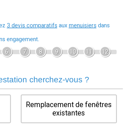
dez
3 devis comparatifs
aux
menuisiers
dans
sans engagement.
6
7
8
9
10
11
12
estation cherchez-vous ?
Remplacement de fenêtres
existantes