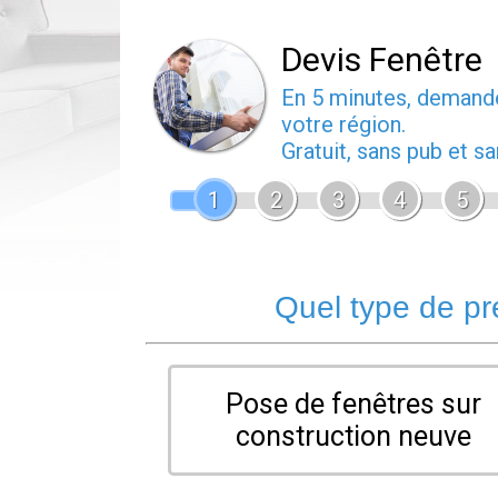
Devis Fenêtre
En 5 minutes, deman
votre région.
Gratuit, sans pub et 
1
2
3
4
5
Quel type de pr
Pose de fenêtres sur
construction neuve