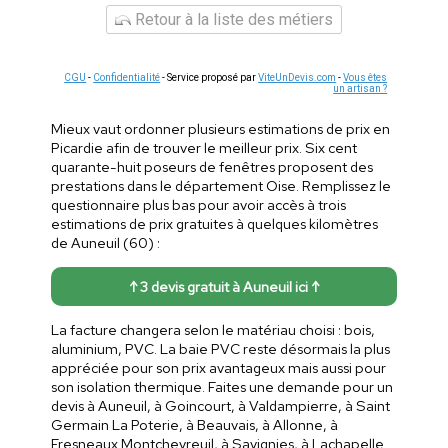
Retour à la liste des métiers
CGU
-
Confidentialité
- Service proposé par
ViteUnDevis.com
-
Vous êtes
un artisan ?
Mieux vaut ordonner plusieurs estimations de prix en
Picardie afin de trouver le meilleur prix. Six cent
quarante-huit poseurs de fenêtres proposent des
prestations dans le département Oise. Remplissez le
questionnaire plus bas pour avoir accès à trois
estimations de prix gratuites à quelques kilomètres
de Auneuil (60) :
↑ 3 devis gratuit à Auneuil ici ↑
La facture changera selon le matériau choisi : bois,
aluminium, PVC. La baie PVC reste désormais la plus
appréciée pour son prix avantageux mais aussi pour
son isolation thermique. Faites une demande pour un
devis à Auneuil, à Goincourt, à Valdampierre, à Saint
Germain La Poterie, à Beauvais, à Allonne, à
Fresneaux Montchevreuil, à Savignies, à Lachapelle