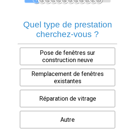
1
2
3
4
5
6
7
8
9
10
11
12
Quel type de prestation
cherchez-vous ?
Pose de fenêtres sur
construction neuve
Remplacement de fenêtres
existantes
Réparation de vitrage
Autre