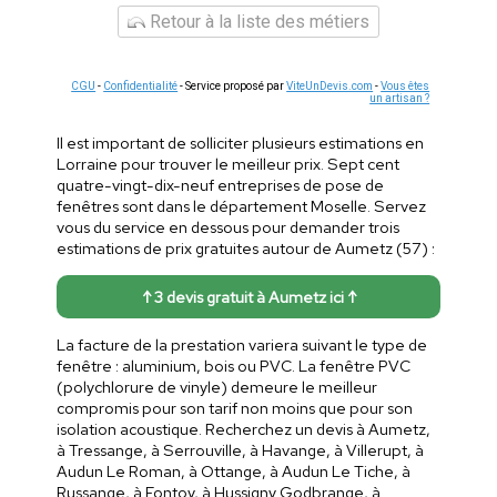
Retour à la liste des métiers
CGU
-
Confidentialité
- Service proposé par
ViteUnDevis.com
-
Vous êtes
un artisan ?
Il est important de solliciter plusieurs estimations en
Lorraine pour trouver le meilleur prix. Sept cent
quatre-vingt-dix-neuf entreprises de pose de
fenêtres sont dans le département Moselle. Servez
vous du service en dessous pour demander trois
estimations de prix gratuites autour de Aumetz (57) :
↑ 3 devis gratuit à Aumetz ici ↑
La facture de la prestation variera suivant le type de
fenêtre : aluminium, bois ou PVC. La fenêtre PVC
(polychlorure de vinyle) demeure le meilleur
compromis pour son tarif non moins que pour son
isolation acoustique. Recherchez un devis à Aumetz,
à Tressange, à Serrouville, à Havange, à Villerupt, à
Audun Le Roman, à Ottange, à Audun Le Tiche, à
Russange, à Fontoy, à Hussigny Godbrange, à