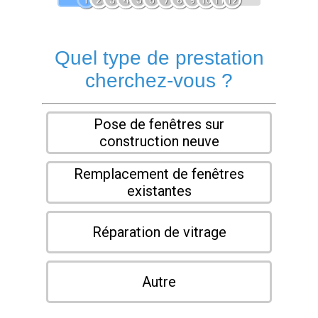
1
2
3
4
5
6
7
8
9
10
11
12
Quel type de prestation
cherchez-vous ?
Pose de fenêtres sur
construction neuve
Remplacement de fenêtres
existantes
Réparation de vitrage
Autre