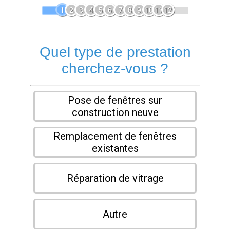
1
2
3
4
5
6
7
8
9
10
11
12
Quel type de prestation
cherchez-vous ?
Pose de fenêtres sur
construction neuve
Remplacement de fenêtres
existantes
Réparation de vitrage
Autre