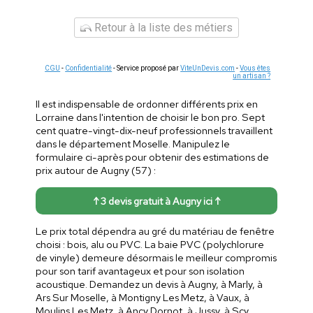
Retour à la liste des métiers
CGU
-
Confidentialité
- Service proposé par
ViteUnDevis.com
-
Vous êtes
un artisan ?
Il est indispensable de ordonner différents prix en
Lorraine dans l'intention de choisir le bon pro. Sept
cent quatre-vingt-dix-neuf professionnels travaillent
dans le département Moselle. Manipulez le
formulaire ci-après pour obtenir des estimations de
prix autour de Augny (57) :
↑ 3 devis gratuit à Augny ici ↑
Le prix total dépendra au gré du matériau de fenêtre
choisi : bois, alu ou PVC. La baie PVC (polychlorure
de vinyle) demeure désormais le meilleur compromis
pour son tarif avantageux et pour son isolation
acoustique. Demandez un devis à Augny, à Marly, à
Ars Sur Moselle, à Montigny Les Metz, à Vaux, à
Moulins Les Metz, à Ancy Dornot, à Jussy, à Scy