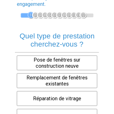
engagement.
1
2
3
4
5
6
7
8
9
10
11
12
Quel type de prestation
cherchez-vous ?
Pose de fenêtres sur
construction neuve
Remplacement de fenêtres
existantes
Réparation de vitrage