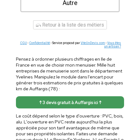
Autre
Retour à la liste des métiers
CGU
-
Confidentialité
- Service proposé par
ViteUnDevis.com
-
Vous êtes
un artisan ?
Pensez à ordonner plusieurs chiffrages en Ile de
France en vue de choisir mon menuisier. Mille huit
entreprises de menuiserie sont dans le département
Yvelines. Manipulez le module dans l'encart pour
générer trois estimations de prix gratuites à quelques
km de Auffargis (78) :
↑ 3 devis gratuit à Auffargis ici ↑
Le coût dépend selon le type d'ouverture : PVC, bois,
alu. L'ouverture en PVC reste aujourd'hui la plus
appréciée pour son tarif avantageux de même que
pour ses propriétés isolantes. Faites une demande
pour un devis à Le Perray En Yvelines, à Les Essarts Le