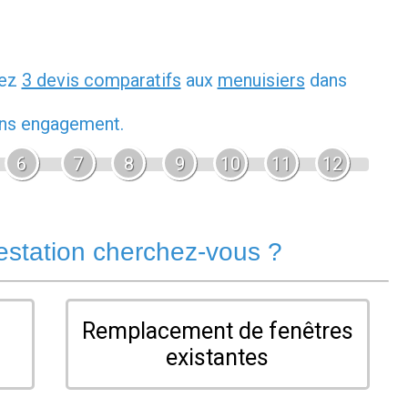
dez
3 devis comparatifs
aux
menuisiers
dans
sans engagement.
6
7
8
9
10
11
12
estation cherchez-vous ?
Remplacement de fenêtres
existantes