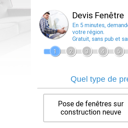
Devis Fenêtre
En 5 minutes, deman
votre région.
Gratuit, sans pub et 
1
2
3
4
5
Quel type de pr
Pose de fenêtres sur
construction neuve