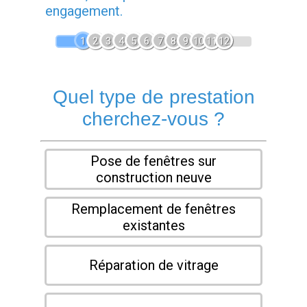
engagement.
1
2
3
4
5
6
7
8
9
10
11
12
Quel type de prestation
cherchez-vous ?
Pose de fenêtres sur
construction neuve
Remplacement de fenêtres
existantes
Réparation de vitrage