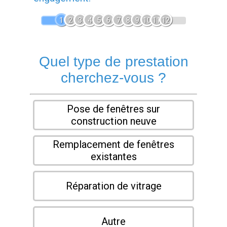
1
2
3
4
5
6
7
8
9
10
11
12
Quel type de prestation
cherchez-vous ?
Pose de fenêtres sur
construction neuve
Remplacement de fenêtres
existantes
Réparation de vitrage
Autre