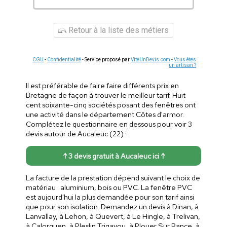
Retour à la liste des métiers
CGU
-
Confidentialité
- Service proposé par
ViteUnDevis.com
-
Vous êtes
un artisan ?
Il est préférable de faire faire différents prix en
Bretagne de façon à trouver le meilleur tarif. Huit
cent soixante-cinq sociétés posant des fenêtres ont
une activité dans le département Côtes d'armor.
Complétez le questionnaire en dessous pour voir 3
devis autour de Aucaleuc (22) :
↑ 3 devis gratuit à Aucaleuc ici ↑
La facture de la prestation dépend suivant le choix de
matériau : aluminium, bois ou PVC. La fenêtre PVC
est aujourd'hui la plus demandée pour son tarif ainsi
que pour son isolation. Demandez un devis à Dinan, à
Lanvallay, à Lehon, à Quevert, à Le Hingle, à Trelivan,
à Calorguen, à Pleslin Trigavou, à Plouer Sur Rance, à